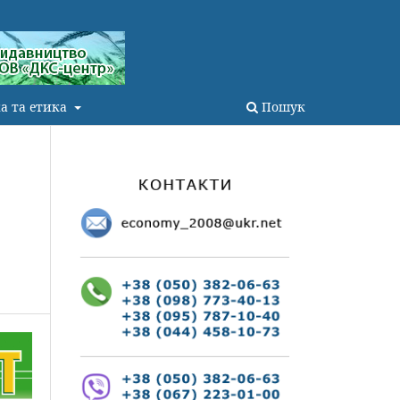
а та етика
Пошук