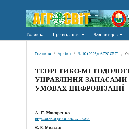
Головна
Про видання
Для авторів
Головна
/
Архіви
/
№ 10 (2026): АГРОСВІТ
/
Ст
ТЕОРЕТИКО-МЕТОДОЛОГІ
УПРАВЛІННЯ ЗАПАСАМИ
УМОВАХ ЦИФРОВІЗАЦІЇ
А. П. Макаренко
https://orcid.org/0000-0002-9576-928X
Є. В. Меліхов