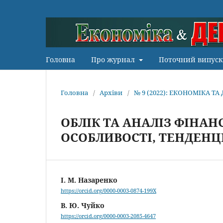
Головна
Про журнал
Поточний випуск
Головна
/
Архіви
/
№ 9 (2022): ЕКОНОМІКА Т
ОБЛІК ТА АНАЛІЗ ФІНАН
ОСОБЛИВОСТІ, ТЕНДЕНЦ
І. М. Назаренко
https://orcid.org/0000-0003-0874-199X
В. Ю. Чуйко
https://orcid.org/0000-0003-2085-4647