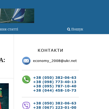
ння статті
Пошук
А: