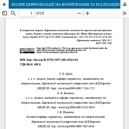
ВПЛИВ ЦИФРОВІЗАЦІЇ НА ФОРМУВАННЯ ТА РЕАЛІЗАЦІЮ ЛОГІСТИЧНИХ СТРАТЕГІЙ У ЗОВНІШНЬОЕКОНОМІЧНІЙ ДІЯЛЬНОСТІ