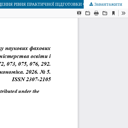
Завантажити
СОЦІАЛЬНО-КОРПОРАТИВНЕ ПАРТНЕРСТВО ЗАКЛАДІВ ВИЩОЇ ОСВІТИ І СУБ’ЄКТІВ ГОСПОДАРЮВАННЯ ЯК ШЛЯХ ПІДВИЩЕННЯ РІВНЯ ПРАКТИЧНОЇ ПІДГОТОВКИ ФАХІВЦІВ ІЗ ВИЩОЮ ОСВІТОЮ