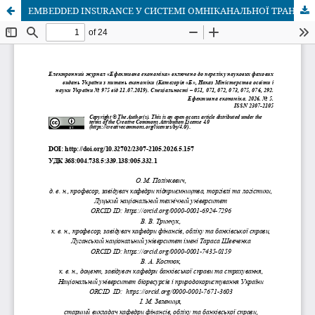
EMBEDDED INSURANCE У СИСТЕМІ ОМНІКАНАЛЬНОЇ ТРАНСФОРМАЦІЇ INSURTECH-ПЛАТФОРМ: МАРКЕТИНГОВІ МЕХАНІЗМИ ТА РЕЗИЛЬЄНТНИЙ СТАЛИЙ РОЗВИТОК