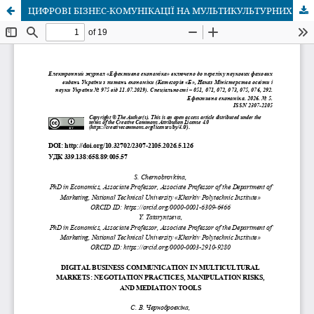
ЦИФРОВІ БІЗНЕС-КОМУНІКАЦІЇ НА МУЛЬТИКУЛЬТУРНИХ РИНКАХ: ПРАКТИКА ВЕДЕННЯ ПЕРЕГОВОРІВ, РИЗИКИ МАНІПУЛЯЦІЙ ТА ІНСТРУМЕНТИ МЕДІАЦІЇ