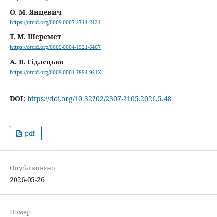
О. М. Янцевич
https://orcid.org/0009-0007-8714-2421
Т. М. Шеремет
https://orcid.org/0009-0004-1921-6407
А. В. Сідлецька
https://orcid.org/0009-0001-7894-981X
DOI:
https://doi.org/10.32702/2307-2105.2026.5.48
pdf
Опубліковано
2026-05-26
Номер