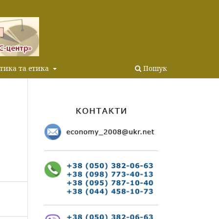
тика та етика
Пошук