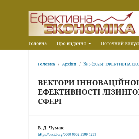
Головна
Про видання
Поточний випус
Головна
/
Архіви
/
№ 5 (2026): ЕФЕКТИВНА Е
ВЕКТОРИ ІННОВАЦІЙНО
ЕФЕКТИВНОСТІ ЛІЗИНГО
СФЕРІ
В. Д. Чумак
https://orcid.org/0000-0002-5109-4233