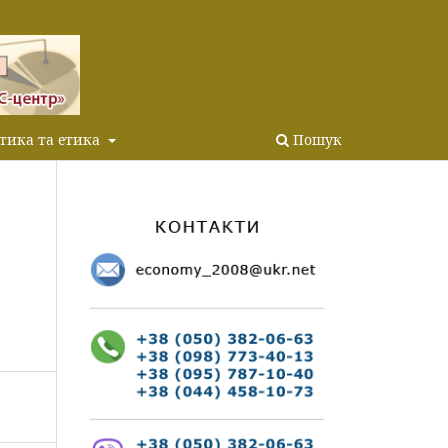
тика та етика
Пошук