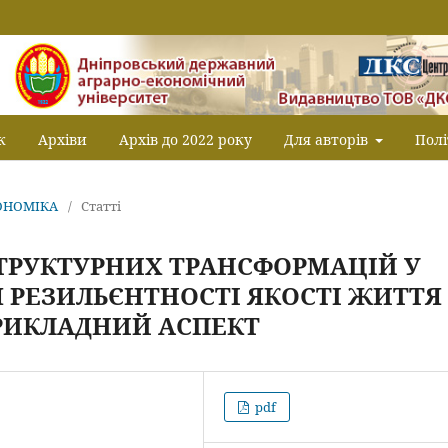
к
Архіви
Архів до 2022 року
Для авторів
Полі
КОНОМІКА
/
Статті
ТРУКТУРНИХ ТРАНСФОРМАЦІЙ У
 РЕЗИЛЬЄНТНОСТІ ЯКОСТІ ЖИТТЯ
РИКЛАДНИЙ АСПЕКТ
pdf