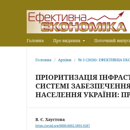
Головна
Про видання
Поточний випус
Головна
/
Архіви
/
№ 5 (2026): ЕФЕКТИВНА Е
ПРІОРИТИЗАЦІЯ ІНФРАС
СИСТЕМІ ЗАБЕЗПЕЧЕННЯ
НАСЕЛЕННЯ УКРАЇНИ: П
В. Є. Хаустова
https://orcid.org/0000-0002-5895-9287