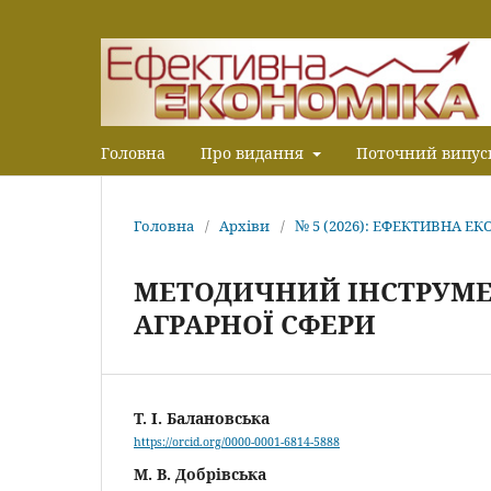
Головна
Про видання
Поточний випус
Головна
/
Архіви
/
№ 5 (2026): ЕФЕКТИВНА Е
МЕТОДИЧНИЙ ІНСТРУМЕ
АГРАРНОЇ СФЕРИ
Т. І. Балановська
https://orcid.org/0000-0001-6814-5888
М. В. Добрівська