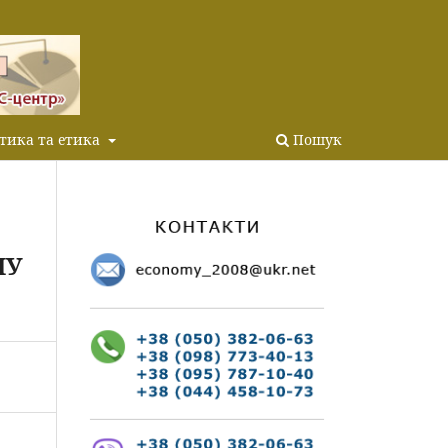
тика та етика
Пошук
ЛУ