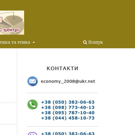
тика та етика
Пошук