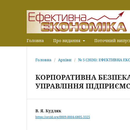
Головна
Про видання
Поточний випус
Головна
/
Архіви
/
№ 5 (2026): ЕФЕКТИВНА Е
КОРПОРАТИВНА БЕЗПЕКА
УПРАВЛІННЯ ПІДПРИЄМ
В. Я. Кудляк
https://orcid.org/0009-0004-6805-3325