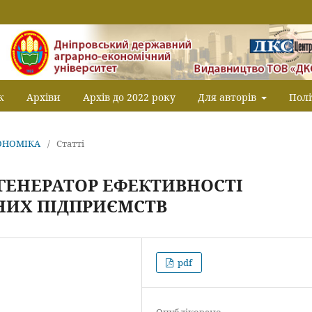
к
Архіви
Архів до 2022 року
Для авторів
Полі
КОНОМІКА
/
Статті
 ГЕНЕРАТОР ЕФЕКТИВНОСТІ
НИХ ПІДПРИЄМСТВ
pdf
Опубліковано