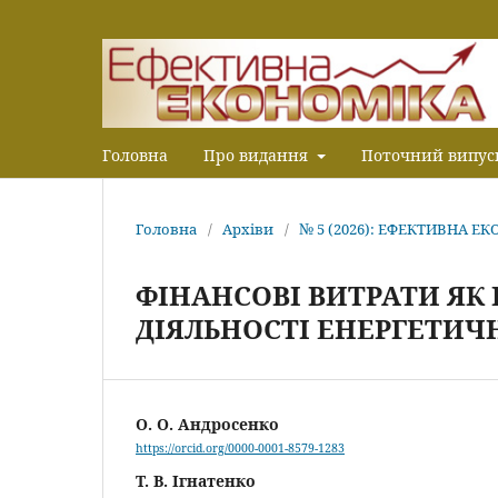
Головна
Про видання
Поточний випус
Головна
/
Архіви
/
№ 5 (2026): ЕФЕКТИВНА Е
ФІНАНСОВІ ВИТРАТИ ЯК
ДІЯЛЬНОСТІ ЕНЕРГЕТИЧ
О. О. Андросенко
https://orcid.org/0000-0001-8579-1283
Т. В. Ігнатенко