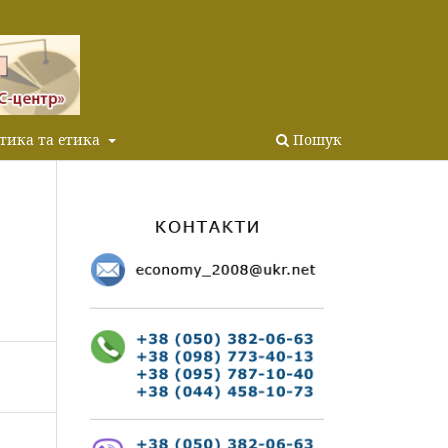
тика та етика
Пошук