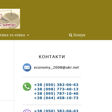
тика та етика
Пошук