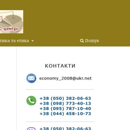
тика та етика
Пошук