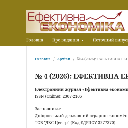
Головна
Про видання
Поточний випус
Головна
/
Архіви
/
№ 4 (2026): ЕФЕКТИВНА Е
№ 4 (2026): ЕФЕКТИВНА 
Електронний журнал «Ефективна економі
ISSN (Online): 2307-2105
Засновники:
Дніпровський державний аграрно-економічн
ТОВ "ДКС Центр" (Код ЄДРПОУ 3277370)