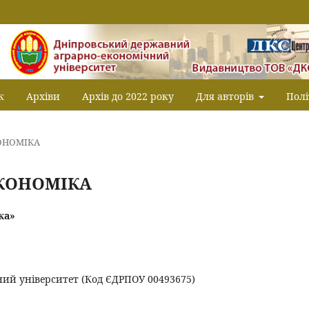
к
Архіви
Архів до 2022 року
Для авторів
Полі
КОНОМІКА
ЕКОНОМІКА
ка»
ий університет (Код ЄДРПОУ 00493675)