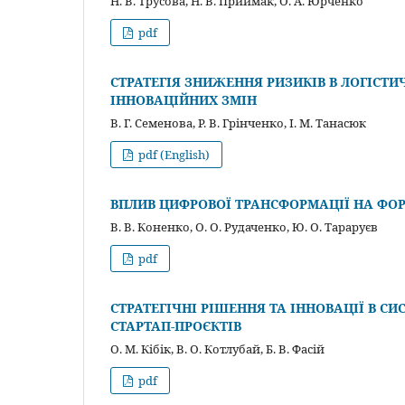
Н. В. Трусова, Н. В. Приймак, О. А. Юрченко
pdf
СТРАТЕГІЯ ЗНИЖЕННЯ РИЗИКІВ В ЛОГІСТИ
ІННОВАЦІЙНИХ ЗМІН
В. Г. Семенова, Р. В. Грінченко, І. М. Танасюк
pdf (English)
ВПЛИВ ЦИФРОВОЇ ТРАНСФОРМАЦІЇ НА ФОР
В. В. Коненко, О. О. Рудаченко, Ю. О. Тараруєв
pdf
СТРАТЕГІЧНІ РІШЕННЯ ТА ІННОВАЦІЇ В 
СТАРТАП-ПРОЄКТІВ
О. М. Кібік, В. О. Котлубай, Б. В. Фасій
pdf