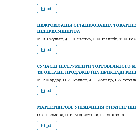
pdf
ЦИФРОВІЗАЦІЯ ОРГАНІЗОВАНИХ ТОВАРНИХ
ПІДПРИЄМНИЦТВА
М. В. Смушак, Д. І. Шеленко, І. М. Івашків, Т. М. Ро
pdf
СУЧАСНІ ІНСТРУМЕНТИ ТОРГОВЕЛЬНОГО М
ТА ОНЛАЙН-ПРОДАЖІВ (НА ПРИКЛАДІ РИН
М. Р. Мардар, О. А. Кручек, Л. Я. Донець, І. А. Устен
pdf
МАРКЕТИНГОВЕ УПРАВЛІННЯ СТРАТЕГІЧН
О. Є. Громова, Н. В. Андрусенко, Ю. М. Ярова
pdf