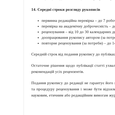
14. Середні строки розгляду рукописів
первинна редакційна перевірка – до 7 робо
перевірка на академічну доброчесність – д
рецензування – від 10 до 30 календарних дн
доопрацювання рукопису автором (за потре
повторне рецензування (за потреби) – до 1
Середній строк від подання рукопису до публікац
Остаточне рішення щодо публікації статті ухва
рекомендацій усіх рецензентів.
Подання рукопису до редакції не гарантує його
та процедуру рецензування і може бути відхиле
науковим, етичним або редакційним вимогам жур