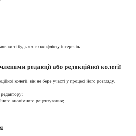
явності будь-якого конфлікту інтересів.
 членами редакції або редакційної колегії
йної колегії, він не бере участі у процесі його розгляду.
 редактору;
йного анонімного рецензування;
я