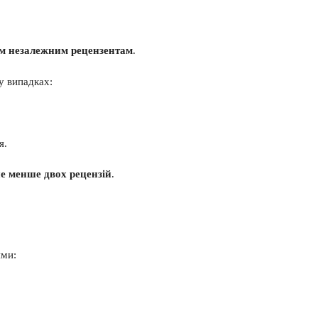
м незалежним рецензентам
.
у випадках:
я.
е менше двох рецензій
.
ями: