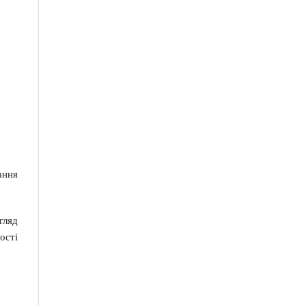
ання
гляд
ості