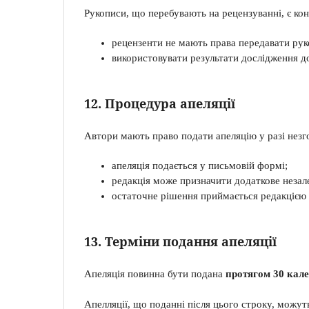
Рукописи, що перебувають на рецензуванні, є к
рецензенти не мають права передавати рук
використовувати результати дослідження до
12. Процедура апеляції
Автори мають право подати апеляцію у разі незго
апеляція подається у письмовій формі;
редакція може призначити додаткове незал
остаточне рішення приймається редакцією
13. Терміни подання апеляції
Апеляція повинна бути подана
протягом 30 кал
Апелляції, що поданні після цього строку, можут