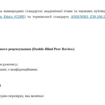
на міжнародних стандартах академічної етики та наукових публіка
on Ethics (COPE)
та термінології стандарту
ANSI/NISO Z39.106-
ного рецензування (Double-Blind Peer Review)
.
ів рукопису;
анні, є конфіденційними.
а
едню перевірку, яка включає: