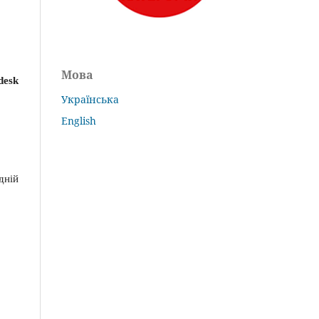
Мова
desk
Українська
English
дній