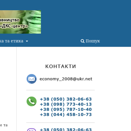
ка та етика
Пошук
и та