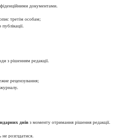
онфіденційними документами.
опис третім особам;
 публікації.
ди з рішенням редакції.
ежне рецензування;
 журналу.
ендарних днів
з моменту отримання рішення редакції.
ь не розглдатися.