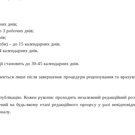
чих днів;
о 3 робочих днів;
ів;
би) – до 15 календарних днів;
4 календарних днів.
ії становить до 30-45 календарних днів.
люється лише після завершення процедури рецензування та врахув
 публікацію. Кожен рукопис проходить незалежний редакційний роз
ний на будь-якому етапі редакційного процесу у разі невідповідн
налу.