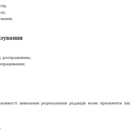
тів;
алу;
ування.
нзування
х доопрацювань;
опрацювання;
ожливості виконання рецензування редакція може призначити ін
;