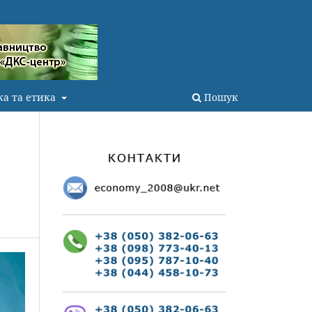
ка та етика
Пошук