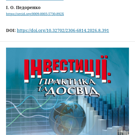
І. О. Педоренко
https://orcid.org/0009-0003-5730-892X
DOI:
https://doi.org/10.32702/2306-6814.2026.8.391