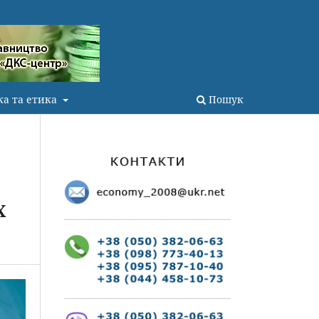
ка та етика
Пошук
Х