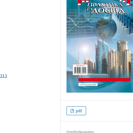
.313
pdf
Опубліковано